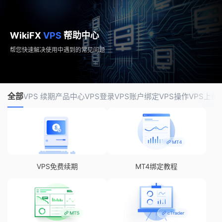
WikiFX
VPS
帮助中心
帮您快速解决使用中遇到的常见问题
全部
VPS 续期
产品中心
VPS登录
VPS账户绑定
VPS操作
VPS上使用
VPS免费续期
MT4绑定教程