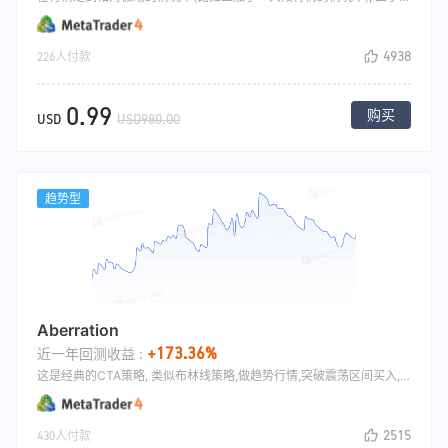
4938
226人付款
0.99
购买
USD
USD980.00
趋势型
Aberration
+173.36%
近一年回测收益 :
这是经典的CTA策略, 类似布林线策略,做趋势行情,突破震荡区间买入,如果行情继续走就一直持有，直到做多跌破布林线中线，或者做空收盘涨过布林线中轨才会平仓.
2515
430人付款