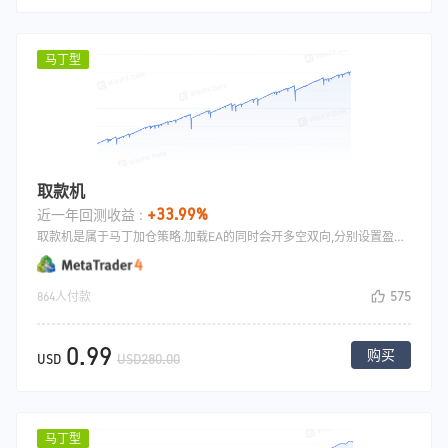
马丁型
取款机
+33.99%
近一年回测收益 :
取款机是属于马丁加仓策略.加载EA的同时会开多空双向,分别设置盈利,如果如果方向做反了亏损则加倍加仓,加仓之后设置一个所有同方向单子的止盈,到了平仓,然后再开这方向的单子.
575
864人付款
0.99
购买
USD
USD280.00
马丁型