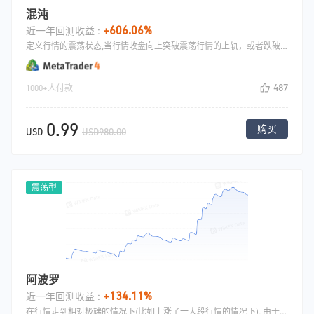
混沌
+606.06%
近一年回测收益 :
定义行情的震荡状态,当行情收盘向上突破震荡行情的上轨，或者跌破震荡行情下轨,都是一个比较好的关键交易点位,此时部分趋势品种可以打出较好盈亏比的收益.
487
1000+人付款
0.99
购买
USD
USD980.00
震荡型
阿波罗
+134.11%
近一年回测收益 :
在行情走到相对极端的情况下(比如上涨了一大段行情的情况下), 由于市场是多空博弈性的,行情反转,掉头向下的概率是很大的,此策略会在这个时候去做空，往往是可以获得较高的胜率和盈亏比.