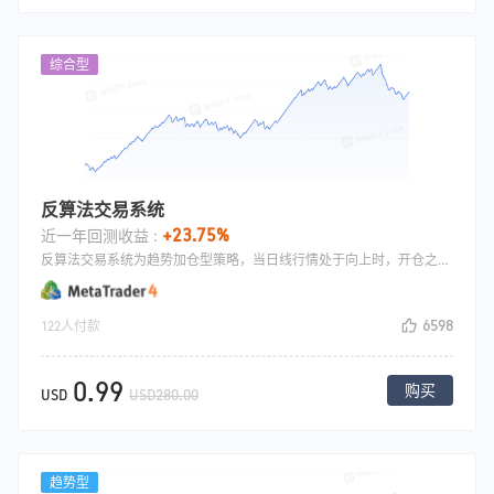
综合型
反算法交易系统
+23.75%
近一年回测收益 :
反算法交易系统为趋势加仓型策略，当日线行情处于向上时，开仓之后如果盈利则盈利加仓,直到盈利金额超过设定金额，全部平仓, 开仓之后首单设置止损平仓.
6598
122人付款
0.99
购买
USD
USD280.00
趋势型