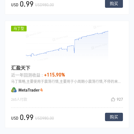
0.99
购买
USD
USD980.00
马丁型
汇盈天下
+115.90%
近一年回测收益 :
马丁策略,主要使用于震荡行情,主要用于小周期小震荡行情,不停的来回交易,积少成多.
927
265人付款
0.99
购买
USD
USD980.00