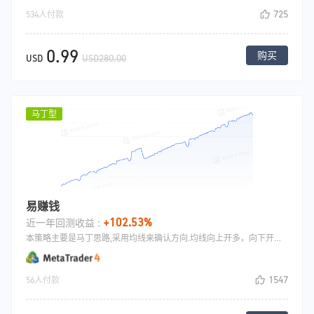
725
534人付款
0.99
购买
USD
USD280.00
马丁型
易赚钱
+102.53%
近一年回测收益 :
本策略主要是马丁思路,采用均线来确认方向.均线向上开多，向下开空,开仓之后采用加仓加码的方式，止盈采用统一设置止盈出场.
1547
56人付款