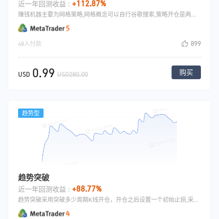
+112.87%
近一年回测收益 :
赚钱机器主要为网格策略,网格概念可以自行谷歌搜索,策略开仓是两均线死叉多，金叉做多，然后不断的布网格子,止盈可自己设置.无止损,可根据经验自行调节网格空间.
899
48人付款
0.99
购买
USD
USD280.00
趋势型
趋势突破
+88.77%
近一年回测收益 :
趋势突破采用突破多少周期K线开仓，开仓之后设置一个初始止损,采用不断的移动止损来平仓，本策略在大趋势行情中盈利客观，比如道琼斯指数.