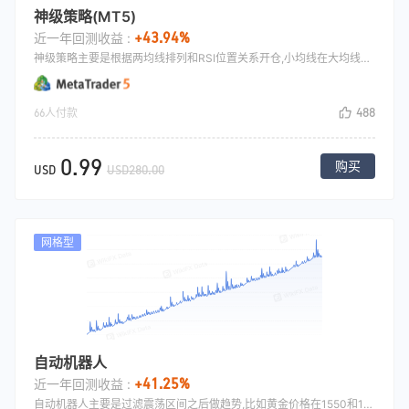
神级策略(MT5)
+43.94%
近一年回测收益 :
神级策略主要是根据两均线排列和RSI位置关系开仓,小均线在大均线之上，并且RSI在50以下转头向上的时候开多,做空相反, 通过止损止盈平仓.
488
66人付款
0.99
购买
USD
USD280.00
网格型
自动机器人
+41.25%
近一年回测收益 :
自动机器人主要是过滤震荡区间之后做趋势,比如黄金价格在1550和1500之间做震荡,策略会在1500做空,1550做多，亏损之后下一单加码做单，直到盈利或者来回多次交易