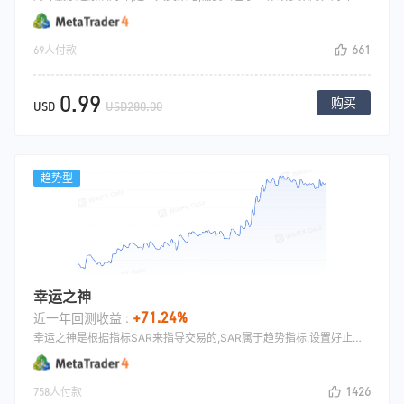
661
69人付款
0.99
购买
USD
USD280.00
趋势型
幸运之神
+71.24%
近一年回测收益 :
幸运之神是根据指标SAR来指导交易的,SAR属于趋势指标,设置好止损,在大行情中表现可以拿住较大的利润.
1426
758人付款