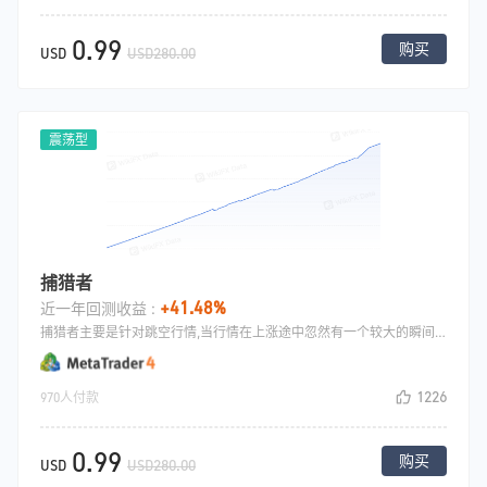
0.99
购买
USD
USD280.00
震荡型
捕猎者
+41.48%
近一年回测收益 :
捕猎者主要是针对跳空行情,当行情在上涨途中忽然有一个较大的瞬间上涨,策略预判会有大行情，这时候策略会去做多，在设置一个小止盈，大止损，这样胜率就会很高.
1226
970人付款
0.99
购买
USD
USD280.00