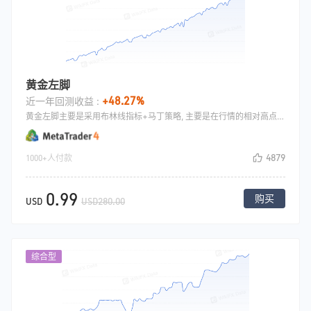
黄金左脚
+48.27%
近一年回测收益 :
黄金左脚主要是采用布林线指标+马丁策略, 主要是在行情的相对高点做空，相对低点做多，亏损之后加仓,加仓之后统一止盈出场.
4879
1000+人付款
0.99
购买
USD
USD280.00
综合型