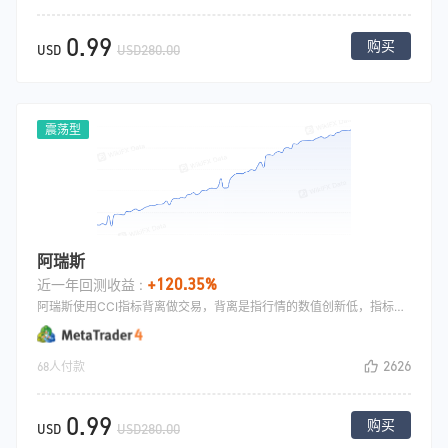
0.99
购买
USD
USD280.00
震荡型
阿瑞斯
+120.35%
近一年回测收益 :
阿瑞斯使用CCI指标背离做交易，背离是指行情的数值创新低，指标的数值不创新低为出现在底部的底背离,或者行情的数值创新高,指标的数值不创新高为出现在顶部的顶背离,这就是所谓的背离,背离形成,是预估行情已经到极端情况即将走要反向走的时候,当行情在底部背离的时候做多,行情在顶部背离的时候做空.
2626
68人付款
0.99
购买
USD
USD280.00