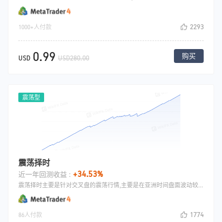
2293
1000+人付款
0.99
购买
USD
USD280.00
震荡型
震荡择时
+34.53%
近一年回测收益 :
震荡择时主要是针对交叉盘的震荡行情,主要是在亚洲时间盘面波动较小的时候去做交叉盘，这段时间一般是行情波动不大，这种情况下容易做震荡行情有比较好的收获.主要用到了双轨指标Envelopes,上轨做空，下轨做多.
1774
86人付款