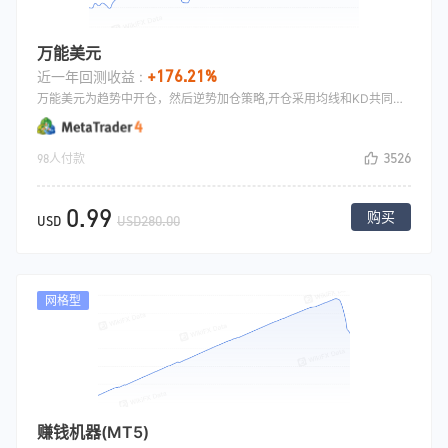
万能美元
+176.21%
近一年回测收益 :
万能美元为趋势中开仓，然后逆势加仓策略,开仓采用均线和KD共同确认,开仓之后亏损加仓,多张单子的情况下,微盈利即平仓.
3526
98人付款
0.99
购买
USD
USD280.00
网格型
赚钱机器(MT5)