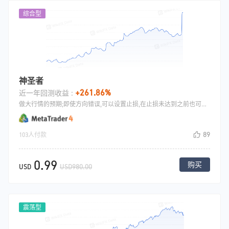
综合型
神圣者
+261.86%
近一年回测收益 :
做大行情的预期;即使方向错误,可以设置止损,在止损未达到之前也可以通过几次加仓来解决开仓位置不精确的问题
89
103人付款
0.99
购买
USD
USD980.00
震荡型