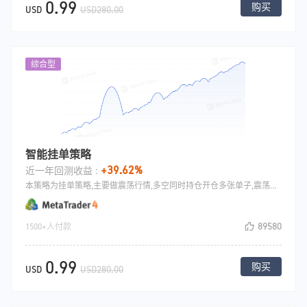
0.99
购买
USD
USD280.00
综合型
智能挂单策略
+39.62%
近一年回测收益 :
本策略为挂单策略,主要做震荡行情,多空同时持仓开仓多张单子,震荡行情下，单子会来回止盈. 可以根据行情的大小设置参数.
89580
1500+人付款
0.99
购买
USD
USD280.00