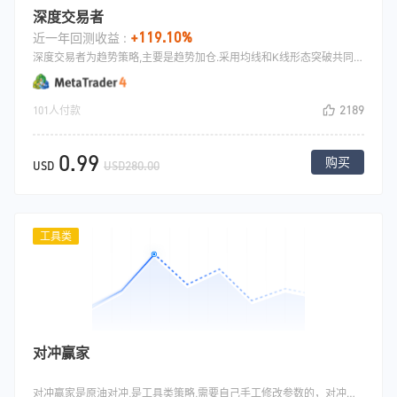
深度交易者
+119.10%
近一年回测收益 :
深度交易者为趋势策略,主要是趋势加仓.采用均线和K线形态突破共同做开仓信号，开仓之后盈利加仓,采用总体金额盈利平仓.
2189
101人付款
0.99
购买
USD
USD280.00
工具类
对冲赢家
对冲赢家是原油对冲,是工具类策略,需要自己手工修改参数的，对冲策略主要是根据相关性比较强的品种的，相关性走势，当他们的价格只差偏离一个正常区间的时候,一个做多，一个做空，当价格回调的时候就可以赚钱.