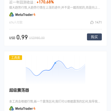
+170.68%
近一年回测收益 :
做大趋势行情,大趋势行情在上涨的途中,并不是一蹴而就的,而是向上走3步,回撤两步,当回调的时候我们去做回调,当行情走持续性的时候,我们在回调的时候做的单子就会有较大的盈利.
1471
674人付款
0.99
购买
USD
USD980.00
工具类
超级震荡器
本工具会根据行情,画一个震荡区间,我们可以根据震荡的区间,指导我们来做交易，既可以做突破趋势行情(突破高低点)，也可以做震荡的高抛低吸行情.