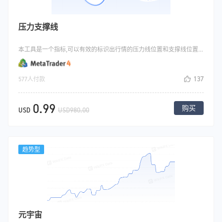
压力支撑线
本工具是一个指标,可以有效的标识出行情的压力线位置和支撑线位置,支撑线:行情跌至某一价位时，多头的认为有利可图，大量买进标的，使价格不再下跌，甚至出现回升趋势。价格下跌时的关卡称为支撑线。压力线(resistance line)又称为阻力线。当价格上涨到某价位附近时，股价会停止上涨，甚至回落，这是因为空方在此抛出造成的。
137
577人付款
0.99
购买
USD
USD980.00
趋势型
元宇宙