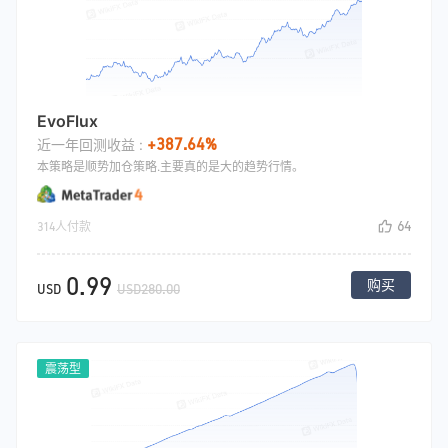
EvoFlux
+387.64%
近一年回测收益 :
本策略是顺势加仓策略.主要真的是大的趋势行情。
64
314人付款
0.99
购买
USD
USD280.00
震荡型