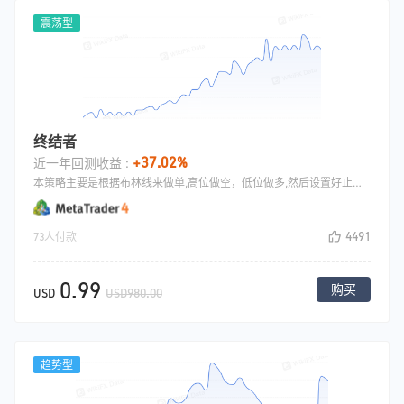
震荡型
终结者
+37.02%
近一年回测收益 :
本策略主要是根据布林线来做单,高位做空，低位做多,然后设置好止盈位置,亏损加仓，加仓之后回本平仓.
4491
73人付款
0.99
购买
USD
USD980.00
趋势型