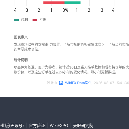
4
3
2
1
0%
1
2
3
4
获利
亏损
图表意义
发现市场潜在的支撑/阻力位置，了解市场的价格密集成交区。了解当前市场
的主要成本价位。
统计说明
以品种为基准，现价为参考，统计近30日及当天挂单数据和所有持仓单的大
致价位，以及这些订单在过去24小时的变化情况。每小时更新数据。
数据由
WikiFX Data提供
2026-08-07 15:41:36
|
|
|
企业版(天眼号)
官方验证
WikiEXPO
天眼研究院