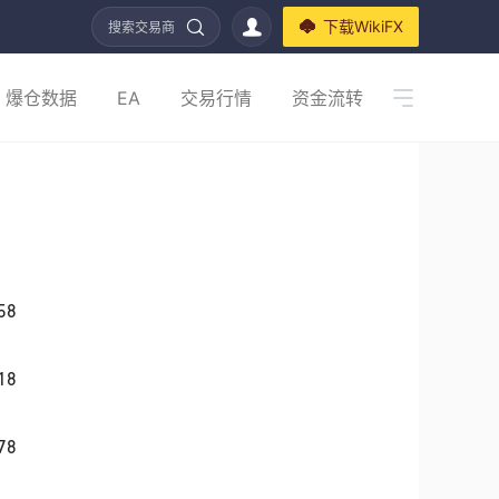
下载WikiFX
搜索交易商
爆仓数据
EA
交易行情
资金流转
58
18
78